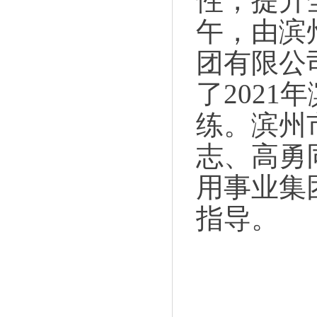
性，提升
午，由滨
团有限公
了
2021
年
练。滨州
志、高勇
用事业集
指导。