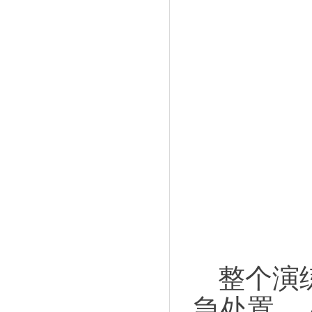
整个演
急处置、