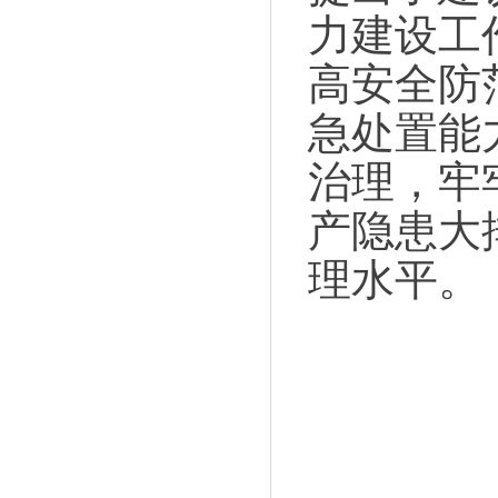
力建设工
高安全防
急处置能
治理，牢
产隐患大
理水平。