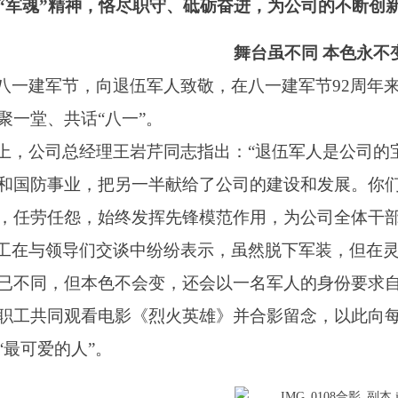
“军魂”精神，恪尽职守、砥砺奋进，为公司的不断创
舞台虽不同
本色永不
八一建军节，向退伍军人致敬，在八一建军节
92
周年
聚一堂、共话“八一”。
上，公司总经理王岩芹同志指出：“退伍军人是公司的
和国防事业，把另一半献给了公司的建设和发展。你
，任劳任怨，始终发挥先锋模范作用，为公司全体干部
工在与领导们交谈中纷纷表示，虽然脱下军装，但在
已不同，但本色不会变，还会以一名军人的身份要求
职工共同观看电影《烈火英雄》并合影留念，以此向
“最可爱的人”。