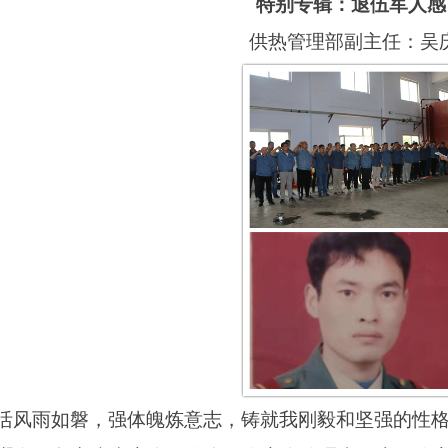
特别专辑：退伍军人感
供热管理部副主任：吴
活风雨如磐，强体魄炼意志，铸就我刚毅和坚强的性