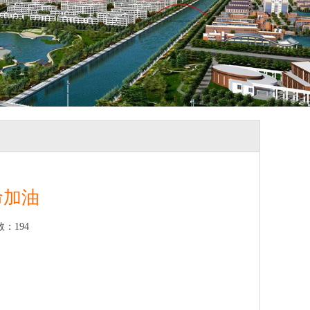
命加油
数：
194