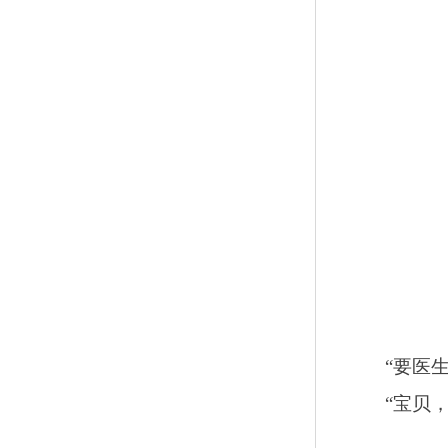
“要医
“宝贝